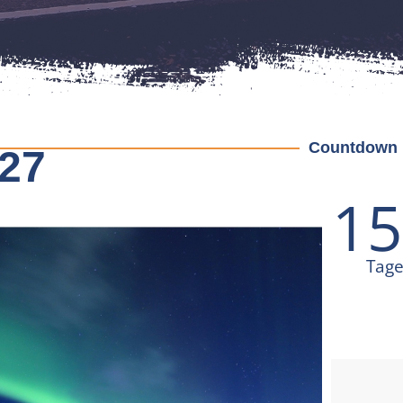
Countdown b
027
15
Tag