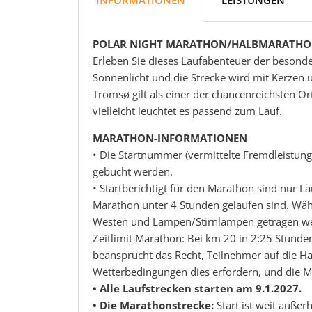
POLAR NIGHT MARATHON/HALBMARATHON
Erleben Sie dieses Laufabenteuer der besonder
Sonnenlicht und die Strecke wird mit Kerzen 
Tromsø gilt als einer der chancenreichsten O
vielleicht leuchtet es passend zum Lauf.
MARATHON-INFORMATIONEN
• Die Startnummer (vermittelte Fremdleistun
gebucht werden.
• Startberichtigt für den Marathon sind nur L
Marathon unter 4 Stunden gelaufen sind. Wä
Westen und Lampen/Stirnlampen getragen we
Zeitlimit Marathon: Bei km 20 in 2:25 Stunde
beansprucht das Recht, Teilnehmer auf die 
Wetterbedingungen dies erfordern, und die 
• Alle Laufstrecken starten am 9.1.2027.
• Die Marathonstrecke:
Start ist weit auße