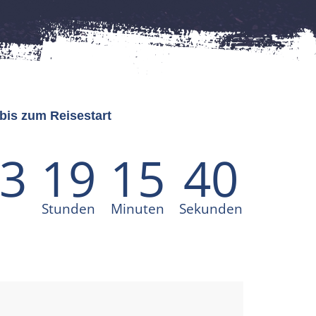
is zum Reisestart
3
19
15
37
e
Stunden
Minuten
Sekunden