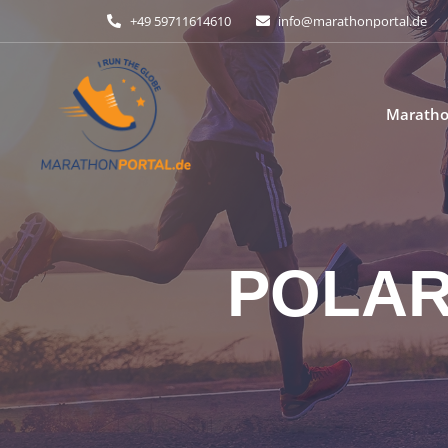
+49 59711614610
info@marathonportal.de
Marath
POLAR 