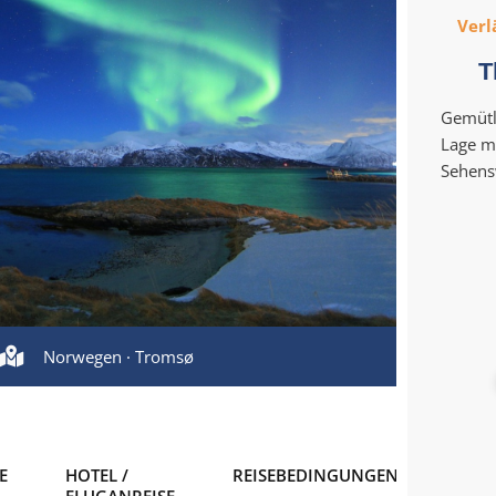
Verl
T
Gemütli
Lage m
Sehens
Norwegen · Tromsø
E
HOTEL /
REISEBEDINGUNGEN
FLUGANREISE